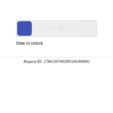
螃蟹系列AGV