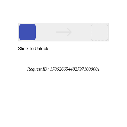
欧铠轻型堆垛式激光叉车