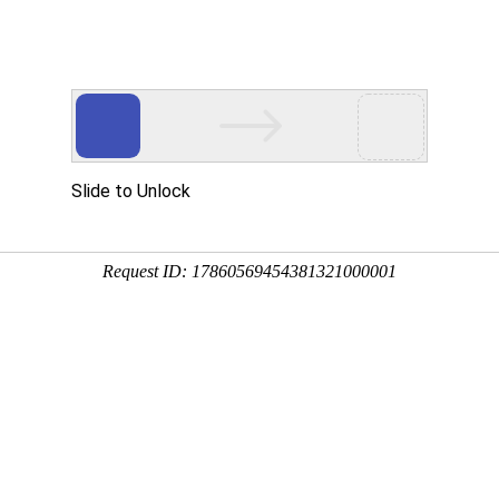
闻资讯
轻载差速AGV
重载舵轮AGV
激光